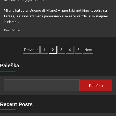
Barselonoje
Tomas
5 gegužės, 2023
Milano katedra (Duomo di Milano) – nuostabi gotikinė katedra su
terasa, iš kurios atsiveria panoraminiai miesto vaizdai, ir muziejumi,
kuriame...
Read
Read More
more
about
Lankytinos
Įrašų
vietos
2
Previous
1
3
4
5
Next
Milane
puslapiavimas
Paieška
Paieška
Recent Posts