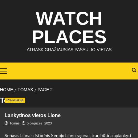
Skip
WATCH
to
content
PLACES
ATRASK GRAŽIAUSIAS PASAULIO VIETAS
Primary
Menu
HOME
TOMAS
PAGE 2
Tomas
Prancūzija
Lankytinos vietos Lione
Tomas
5 gegužės, 2023
Senasis Lionas: istorinis Senojo Liono rajonas, kurį būtina aplankyti