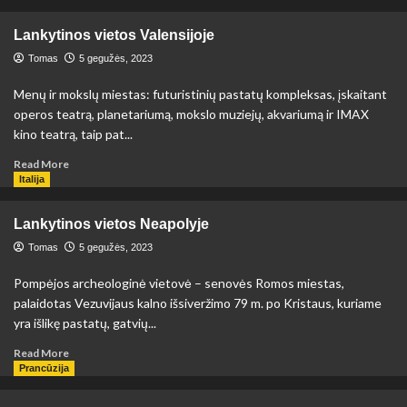
about
Lankytinos
Lankytinos vietos Valensijoje
vietos
Hamburge
Tomas
5 gegužės, 2023
Menų ir mokslų miestas: futuristinių pastatų kompleksas, įskaitant
operos teatrą, planetariumą, mokslo muziejų, akvariumą ir IMAX
kino teatrą, taip pat...
Read
Read More
more
Italija
about
Lankytinos
Lankytinos vietos Neapolyje
vietos
Valensijoje
Tomas
5 gegužės, 2023
Pompėjos archeologinė vietovė – senovės Romos miestas,
palaidotas Vezuvijaus kalno išsiveržimo 79 m. po Kristaus, kuriame
yra išlikę pastatų, gatvių...
Read
Read More
more
Prancūzija
about
Lankytinos