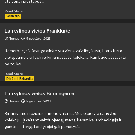
atsiveria nuostabūs...
Read
Read More
more
Vokietija
about
Lankytinos
Lankytinos vietos Frankfurte
vietos
Roterdame
Tomas
5 gegužės, 2023
Römerberg: ši žavinga aikštė yra viena vaizdingiausių Frankfurto
vietų. Jame yra fachverkinių pastatų kolekcija, kuri buvo atstatyta
po to, kai...
Read
Read More
more
Didžioji Britanija
about
Lankytinos
Lankytinos vietos Birmingeme
vietos
Frankfurte
Tomas
5 gegužės, 2023
Birmingamo muziejus ir meno galerija: Muziejuje yra daugybė
kolekcijų, įskaitant vaizduojamąjį meną, keramiką, archeologiją ir
gamtos istoriją. Lankytojai gali pamatyti...