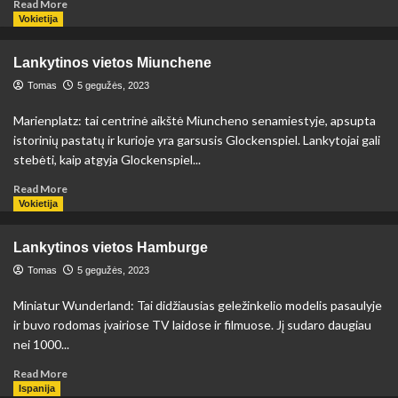
Read
Read More
more
Vokietija
about
Lankytinos
Lankytinos vietos Miunchene
vietos
Birmingeme
Tomas
5 gegužės, 2023
Marienplatz: tai centrinė aikštė Miuncheno senamiestyje, apsupta
istorinių pastatų ir kurioje yra garsusis Glockenspiel. Lankytojai gali
stebėti, kaip atgyja Glockenspiel...
Read
Read More
more
Vokietija
about
Lankytinos
Lankytinos vietos Hamburge
vietos
Miunchene
Tomas
5 gegužės, 2023
Miniatur Wunderland: Tai didžiausias geležinkelio modelis pasaulyje
ir buvo rodomas įvairiose TV laidose ir filmuose. Jį sudaro daugiau
nei 1000...
Read
Read More
more
Ispanija