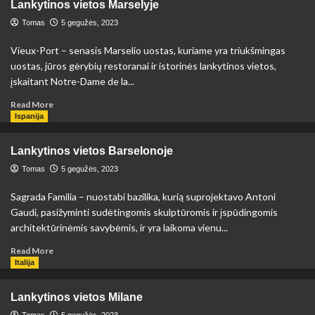
Lankytinos vietos Marselyje
vietos
Neapolyje
Tomas
5 gegužės, 2023
Vieux-Port – senasis Marselio uostas, kuriame yra triukšmingas
uostas, jūros gėrybių restoranai ir istorinės lankytinos vietos,
įskaitant Notre-Dame de la...
Read
Read More
more
Ispanija
about
Lankytinos
Lankytinos vietos Barselonoje
vietos
Marselyje
Tomas
5 gegužės, 2023
Sagrada Familia – nuostabi bazilika, kurią suprojektavo Antoni
Gaudi, pasižyminti sudėtingomis skulptūromis ir įspūdingomis
architektūrinėmis savybėmis, ir yra laikoma vienu...
Read
Read More
more
Italija
about
Lankytinos
Lankytinos vietos Milane
vietos