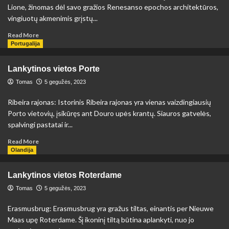
Lione, žinomas dėl savo gražios Renesanso epochos architektūros,
vingiuotų akmenimis grįstų...
Read
Read More
more
Portugalija
about
Lankytinos
Lankytinos vietos Porte
vietos
Lione
Tomas
5 gegužės, 2023
Ribeira rajonas: Istorinis Ribeira rajonas yra vienas vaizdingiausių
Porto vietovių, įsikūręs ant Douro upės krantų. Siauros gatvelės,
spalvingi pastatai ir...
Read
Read More
more
Olandija
about
Lankytinos
Lankytinos vietos Roterdame
vietos
Porte
Tomas
5 gegužės, 2023
Erasmusbrug: Erasmusbrug yra gražus tiltas, einantis per Nieuwe
Maas upę Roterdame. Šį ikoninį tiltą būtina aplankyti, nuo jo