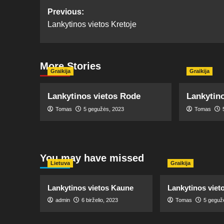
Post
Previous:
Lankytinos vietos Kretoje
navigation
More Stories
Graikija
Graikija
Lankytinos vietos Rode
Lankytino
Tomas
5 gegužės, 2023
Tomas
You may have missed
Lietuva
Graikija
Lankytinos vietos Kaune
Lankytinos viet
admin
6 birželio, 2023
Tomas
5 geguž