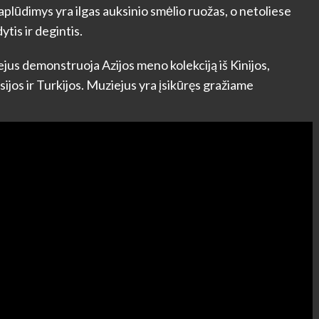
aplūdimys yra ilgas auksinio smėlio ruožas, o netoliese
tis ir degintis.
jus demonstruoja Azijos meno kolekciją iš Kinijos,
rsijos ir Turkijos. Muziejus yra įsikūręs gražiame