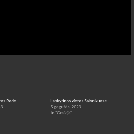
etos Rode
Lankytinos vietos Salonikuose
23
5 gegužės, 2023
In "Graikija"