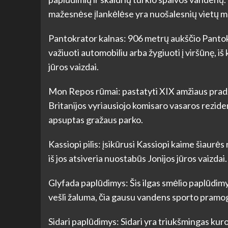
mažesnėse įlankėlėse yra nuošalesnių vietų m
Pantokrator kalnas: 906 metrų aukščio Pantokr
važiuoti automobiliu arba žygiuoti į viršūnę, iš
jūros vaizdai.
Mon Repos rūmai: pastatyti XIX amžiaus pradži
Britanijos vyriausiojo komisaro vasaros reziden
apsuptas gražaus parko.
Kassiopi pilis: įsikūrusi Kassiopi kaime šiaurės 
iš jos atsiveria nuostabūs Jonijos jūros vaizdai.
Glyfada paplūdimys: Šis ilgas smėlio paplūdimys 
vešli žaluma, čia gausu vandens sporto pramog
Sidari paplūdimys: Sidari yra triukšmingas kuro