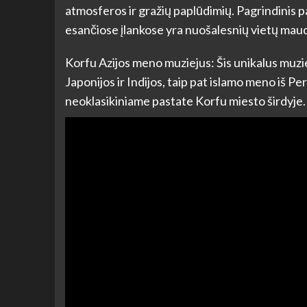
atmosferos ir gražių paplūdimių. Pagrindinis p
esančiose įlankose yra nuošalesnių vietų maudy
Korfu Azijos meno muziejus: Šis unikalus muzie
Japonijos ir Indijos, taip pat islamo meno iš Pe
neoklasikiniame pastate Korfu miesto širdyje.