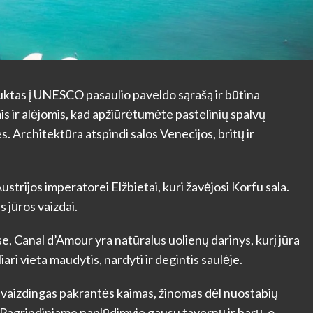
uktas į UNESCO pasaulio paveldo sąrašą ir būtina
is ir alėjomis, kad apžiūrėtumėte pastelinių spalvų
s. Architektūra atspindi salos Venecijos, britų ir
ustrijos imperatorei Elžbietai, kuri žavėjosi Korfu sala.
 jūros vaizdai.
e, Canal d’Amour yra natūralus uolienų darinys, kurį jūra
ari vieta maudytis, nardyti ir degintis saulėje.
 vaizdingas pakrantės kaimas, žinomas dėl nuostabių
. Pagrindiniame paplūdimyje gausu tavernų ir barų, o