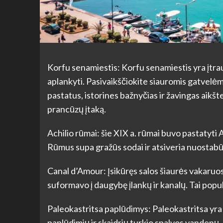
Korfu senamiestis: Korfu senamiestis yra įtra
aplankyti. Pasivaikščiokite siauromis gatvelėm
pastatus, istorines bažnyčias ir žavingas aikšte
prancūzų įtaką.
Achilio rūmai: šie XIX a. rūmai buvo pastatyti A
Rūmus supa gražūs sodai ir atsiveria nuostabūs
Canal d’Amour: Įsikūręs salos šiaurės vakaruos
suformavo į daugybę įlankų ir kanalų. Tai populi
Paleokastritsa paplūdimys: Paleokastritsa yra
paplūdimių ir skaidrių turkio spalvos vandenų