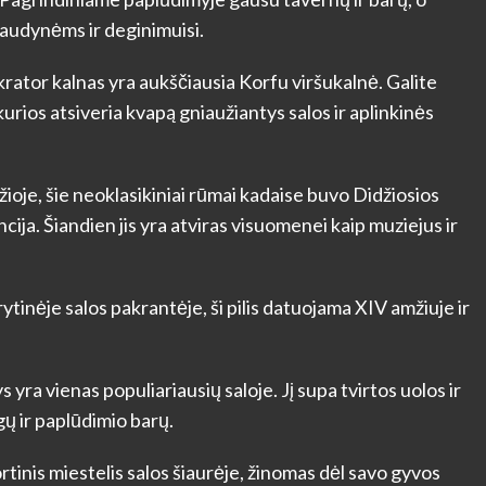
audynėms ir deginimuisi.
ator kalnas yra aukščiausia Korfu viršukalnė. Galite
 kurios atsiveria kvapą gniaužiantys salos ir aplinkinės
oje, šie neoklasikiniai rūmai kadaise buvo Didžiosios
cija. Šiandien jis yra atviras visuomenei kaip muziejus ir
rytinėje salos pakrantėje, ši pilis datuojama XIV amžiuje ir
yra vienas populiariausių saloje. Jį supa tvirtos uolos ir
ų ir paplūdimio barų.
rtinis miestelis salos šiaurėje, žinomas dėl savo gyvos