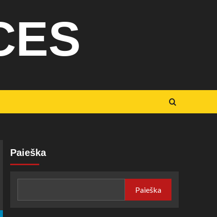
CES
Paieška
Paieška