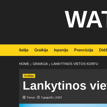
Skip
WA
to
content
Italija
Graikija
Ispanija
Prancūzija
Didž
HOME
GRAIKIJA
LANKYTINOS VIETOS KORFU
Graikija
Lankytinos vie
Tomas
5 gegužės, 2023