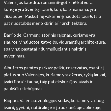
Valensijos katedra: romaninė-gotikinė katedra,
kurioje yra Šventoji taurė, kuri, kaip manoma, yra
Jėzaus per Paskutinę vakarienę naudota taurė, taip
pat nuostabūs meno kūriniai ir architektūra.
Barrio del Carmen: istorinis rajonas, kuriame yra
siauros, vingiuotos gatvelės, viduramžių architektūra,
spalvingi pastatai ir šurmuliuojantis naktinis
gyvenimas.
Albuferos gamtos parkas: pelkių rezervatas, esantis į
pietus nuo Valensijos, kuriame yra ežeras, ryžių laukai,
įvairi flora ir fauna, taip pat ekskursijos laivais ir
paukščių stebėjimas.
Bioparc Valencia: zoologijos sodas, kuriame yra daug
įvairių gyvūnų natūralioje ir įtraukiančioje aplinkoje,