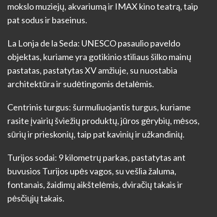
mokslo muziejų, akvariumą ir IMAX kino teatrą, taip
pat sodus ir baseinus.
La Lonja de la Seda: UNESCO pasaulio paveldo
objektas, kuriame yra gotikinio stiliaus šilko mainų
pastatas, pastatytas XV amžiuje, su nuostabia
architektūra ir sudėtingomis detalėmis.
Centrinis turgus: šurmuliuojantis turgus, kuriame
rasite įvairių šviežių produktų, jūros gėrybių, mėsos,
sūrių ir prieskonių, taip pat kavinių ir užkandinių.
Turijos sodai: 9 kilometrų parkas, pastatytas ant
buvusios Turijos upės vagos, su vešlia žaluma,
fontanais, žaidimų aikštelėmis, dviračių takais ir
pėsčiųjų takais.