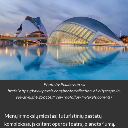
Photo by Pixabay on <a
href="https://www.pexels.com/photo/reflection-of-cityscape-in-
sea-at-night-256150/" rel="nofollow">Pexels.com</a>
Menų ir mokslų miestas: futuristinių pastatų
kompleksas, įskaitant operos teatrą, planetariumą,