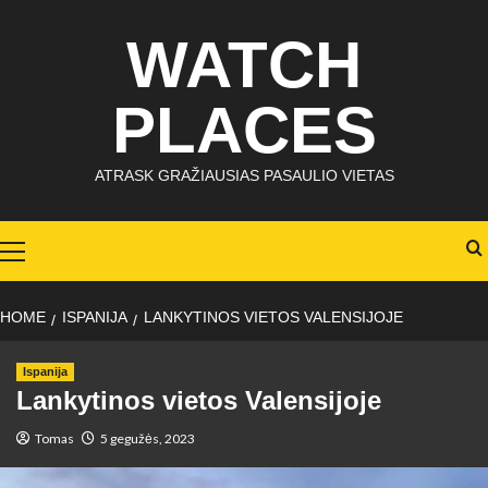
Skip
WATCH
to
content
PLACES
ATRASK GRAŽIAUSIAS PASAULIO VIETAS
Primary
Menu
HOME
ISPANIJA
LANKYTINOS VIETOS VALENSIJOJE
Ispanija
Lankytinos vietos Valensijoje
Tomas
5 gegužės, 2023