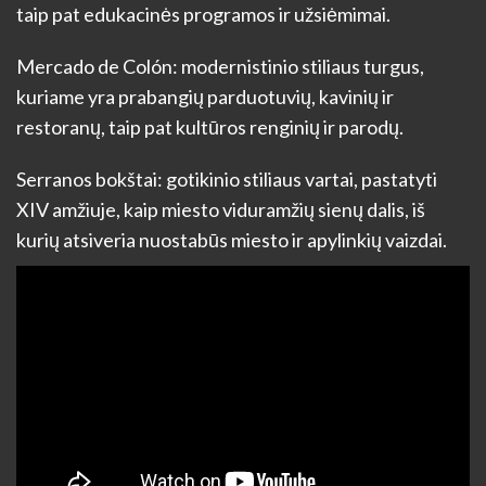
taip pat edukacinės programos ir užsiėmimai.
Mercado de Colón: modernistinio stiliaus turgus,
kuriame yra prabangių parduotuvių, kavinių ir
restoranų, taip pat kultūros renginių ir parodų.
Serranos bokštai: gotikinio stiliaus vartai, pastatyti
XIV amžiuje, kaip miesto viduramžių sienų dalis, iš
kurių atsiveria nuostabūs miesto ir apylinkių vaizdai.