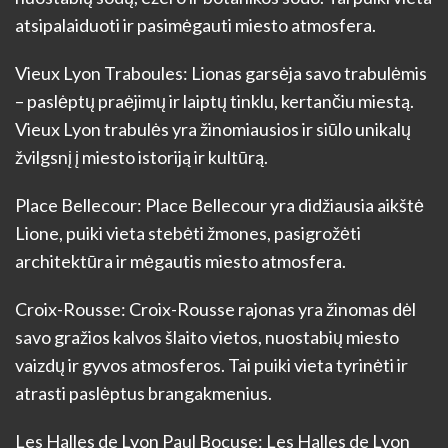
atsipalaiduoti ir pasimėgauti miesto atmosfera.
Vieux Lyon Traboules: Lionas garsėja savo trabulėmis
– paslėptų praėjimų ir laiptų tinklu, kertančiu miestą.
Vieux Lyon trabulės yra žinomiausios ir siūlo unikalų
žvilgsnį į miesto istoriją ir kultūrą.
Place Bellecour: Place Bellecour yra didžiausia aikštė
Lione, puiki vieta stebėti žmones, pasigrožėti
architektūra ir mėgautis miesto atmosfera.
Croix-Rousse: Croix-Rousse rajonas yra žinomas dėl
savo gražios kalvos šlaito vietos, nuostabių miesto
vaizdų ir gyvos atmosferos. Tai puiki vieta tyrinėti ir
atrasti paslėptus brangakmenius.
Les Halles de Lyon Paul Bocuse: Les Halles de Lyon