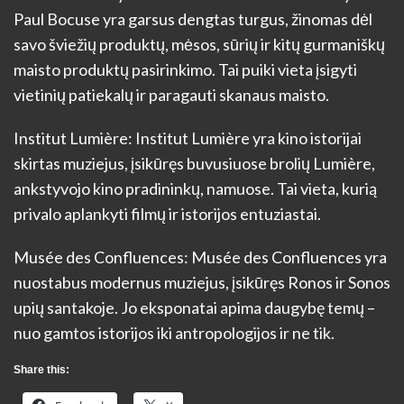
Paul Bocuse yra garsus dengtas turgus, žinomas dėl
savo šviežių produktų, mėsos, sūrių ir kitų gurmaniškų
maisto produktų pasirinkimo. Tai puiki vieta įsigyti
vietinių patiekalų ir paragauti skanaus maisto.
Institut Lumière: Institut Lumière yra kino istorijai
skirtas muziejus, įsikūręs buvusiuose brolių Lumière,
ankstyvojo kino pradininkų, namuose. Tai vieta, kurią
privalo aplankyti filmų ir istorijos entuziastai.
Musée des Confluences: Musée des Confluences yra
nuostabus modernus muziejus, įsikūręs Ronos ir Sonos
upių santakoje. Jo eksponatai apima daugybę temų –
nuo gamtos istorijos iki antropologijos ir ne tik.
Share this: