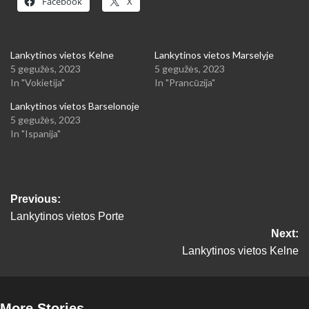
Facebook
X
Lankytinos vietos Kelne
Lankytinos vietos Marselyje
5 gegužės, 2023
5 gegužės, 2023
In "Vokietija"
In "Prancūzija"
Lankytinos vietos Barselonoje
5 gegužės, 2023
In "Ispanija"
Post
Previous:
Lankytinos vietos Porte
navigation
Next:
Lankytinos vietos Kelne
More Stories