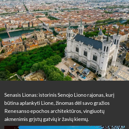
Senasis Lionas: istorinis Senojo Liono rajonas, kurį
būtina aplankyti Lione, žinomas dėl savo gražios
Renesanso epochos architektūros, vingiuotų
akmenimis grįstų gatvių ir žavių kiemų.