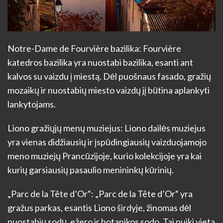
Notre-Dame de Fourvière bazilika: Fourvière
katedros bazilika yra nuostabi bazilika, esanti ant
kalvos su vaizdu į miestą. Dėl puošnaus fasado, gražių
mozaikų ir nuostabių miesto vaizdų jį būtina aplankyti
lankytojams.
Liono gražiųjų menų muziejus: Liono dailės muziejus
yra vienas didžiausių ir įspūdingiausių vaizduojamojo
meno muziejų Prancūzijoje, kurio kolekcijoje yra kai
kurių garsiausių pasaulio menininkų kūrinių.
„Parc de la Tête d’Or“: „Parc de la Tête d’Or“ yra
gražus parkas, esantis Liono širdyje, žinomas dėl
nuostabių sodų, ežero ir botanikos sodo. Tai puiki vieta