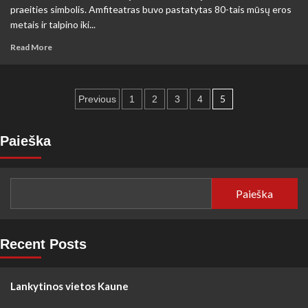
praeities simbolis. Amfiteatras buvo pastatytas 80-tais mūsų eros
metais ir talpino iki...
Read
Read More
more
about
Lankytinos
Įrašų
vietos
5
Previous
1
2
3
4
Romoje
puslapiavimas
Paieška
Paieška
Recent Posts
Lankytinos vietos Kaune