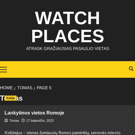
Skip
WATCH
to
content
PLACES
ATRASK GRAŽIAUSIAS PASAULIO VIETAS
Primary
Menu
HOME
TOMAS
PAGE 5
Tomas
Italija
Lankytinos vietos Romoje
Tomas
17 balandžio, 2023
Koliziejus – vienas žymiausių Romos paminklų, senovės miesto