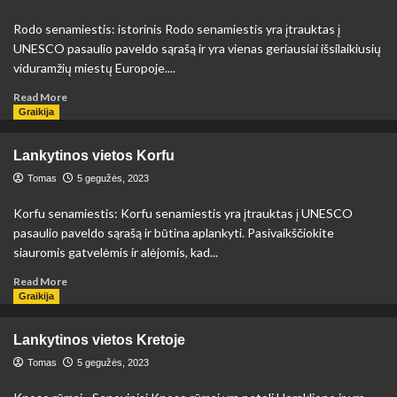
Rodo senamiestis: istorinis Rodo senamiestis yra įtrauktas į
UNESCO pasaulio paveldo sąrašą ir yra vienas geriausiai išsilaikiusių
viduramžių miestų Europoje....
Read
Read More
more
Graikija
about
Lankytinos
Lankytinos vietos Korfu
vietos
Rode
Tomas
5 gegužės, 2023
Korfu senamiestis: Korfu senamiestis yra įtrauktas į UNESCO
pasaulio paveldo sąrašą ir būtina aplankyti. Pasivaikščiokite
siauromis gatvelėmis ir alėjomis, kad...
Read
Read More
more
Graikija
about
Lankytinos
Lankytinos vietos Kretoje
vietos
Korfu
Tomas
5 gegužės, 2023