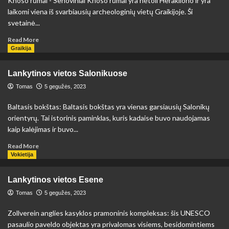
Knoso rūmai - Senoviniai Knoso rūmai yra netoli Herakliono ir yra
laikomi viena iš svarbiausių archeologinių vietų Graikijoje. Ši
svetainė...
Read
Read More
more
Graikija
about
Lankytinos
Lankytinos vietos Salonikuose
vietos
Kretoje
Tomas
5 gegužės, 2023
Baltasis bokštas: Baltasis bokštas yra vienas garsiausių Salonikų
orientyrų. Tai istorinis paminklas, kuris kadaise buvo naudojamas
kaip kalėjimas ir buvo...
Read
Read More
more
Vokietija
about
Lankytinos
Lankytinos vietos Esene
vietos
Salonikuose
Tomas
5 gegužės, 2023
Zollverein anglies kasyklos pramoninis kompleksas: šis UNESCO
pasaulio paveldo objektas yra privalomas visiems, besidomintiems