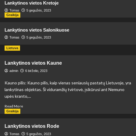
Lankytinos vietos Kretoje
Tomas
5 gegužės, 2023
Graikija
Lankytinos vietos Salonikuose
Tomas
5 gegužės, 2023
Lietuva
Lankytinos vietos Kaune
admin
6 birželio, 2023
Kauno pilis: Kauno pilis, kaip vienas seniausių pastatų Lietuvoje, yra
lankytinas objektas. Ši viduramžių tvirtovė, įsikūrusi ant Nemuno
upės kranto,...
Read
Read More
more
Graikija
about
Lankytinos
Lankytinos vietos Rode
vietos
Kaune
Tomas
5 gegužės, 2023