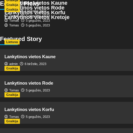
Graikija
Lankytinos vietos Kaune
Editor's Picks
Graikija
Lankytinos vietos Rode
Graikija
admin
6 birželio, 2023
Lankytinos vietos Korfu
Tomas
5 gegužės, 2023
Lankytinos vietos Kretoje
Tomas
5 gegužės, 2023
Tomas
5 gegužės, 2023
Featured Story
Lietuva
Lankytinos vietos Kaune
admin
6 birželio, 2023
Graikija
Lankytinos vietos Rode
Tomas
5 gegužės, 2023
Graikija
Lankytinos vietos Korfu
Tomas
5 gegužės, 2023
Graikija