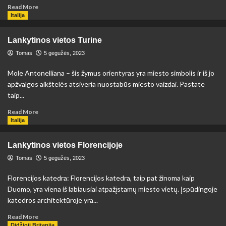
Read
Read More
more
Italija
about
Lankytinos
Lankytinos vietos Turine
vietos
Malagoje
Tomas
5 gegužės, 2023
Mole Antonelliana – šis žymus orientyras yra miesto simbolis ir iš jo
apžvalgos aikštelės atsiveria nuostabūs miesto vaizdai. Pastate
taip...
Read
Read More
more
Italija
about
Lankytinos
Lankytinos vietos Florencijoje
vietos
Turine
Tomas
5 gegužės, 2023
Florencijos katedra: Florencijos katedra, taip pat žinoma kaip
Duomo, yra viena iš labiausiai atpažįstamų miesto vietų. Įspūdingoje
katedros architektūroje yra...
Read
Read More
more
Didžioji Britanija