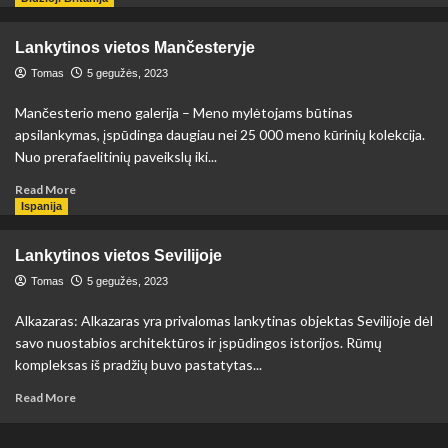
about
Lankytinos
Lankytinos vietos Mančesteryje
vietos
Florencijoje
Tomas
5 gegužės, 2023
Mančesterio meno galerija – Meno mylėtojams būtinas
apsilankymas, įspūdinga daugiau nei 25 000 meno kūrinių kolekcija.
Nuo prerafaelitinių paveikslų iki...
Read
Read More
more
Ispanija
about
Lankytinos
Lankytinos vietos Sevilijoje
vietos
Mančesteryje
Tomas
5 gegužės, 2023
Alkazaras: Alkazaras yra privalomas lankytinas objektas Sevilijoje dėl
savo nuostabios architektūros ir įspūdingos istorijos. Rūmų
kompleksas iš pradžių buvo pastatytas...
Read
Read More
more
about