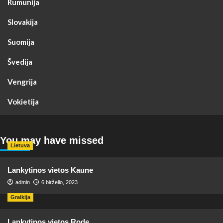
Rumunija
Slovakija
Suomija
Švedija
Vengrija
Vokietija
You may have missed
Lietuva
Lankytinos vietos Kaune
admin
6 birželio, 2023
Graikija
Lankytinos vietos Rode