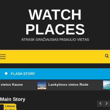
Skip
WATCH
to
content
PLACES
ATRASK GRAŽIAUSIAS PASAULIO VIETAS
Primary
Menu
FLASH STORY
ietos Kaune
Lankytinos vietos Rode
Lietuva
Lankytinos vietos Kaune
Main Story
admin
6 birželio, 2023
Lietuva