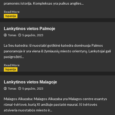
pramonės istorija. Kompleksas yra puikus anglies...
Read
Read More
more
Ispanija
about
Lankytinos
Lankytinos vietos Palmoje
vietos
Esene
Tomas
5 gegužės, 2023
La Seu katedra: ši nuostabi gotikinė katedra dominuoja Palmos
panoramoje ir yra viena iš žymiausių miesto orientyrų. Lankytojai gali
pasigrožėti...
Read
Read More
more
Ispanija
about
Lankytinos
Lankytinos vietos Malagoje
vietos
Palmoje
Tomas
5 gegužės, 2023
Malagos Alkazaba: Malagos Alkazaba yra Malagos centre esantys
rūmai-tvirtovė, kurią XI amžiuje pastatė maurai. Iš tvirtovės
atsiveria nuostabūs miesto ir...