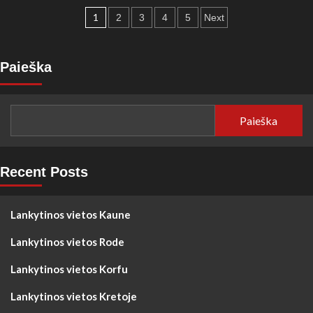
Lankytinos
Įrašų
vietos
1
2
3
4
5
Next
Sevilijoje
puslapiavimas
Paieška
Paieška
Recent Posts
Lankytinos vietos Kaune
Lankytinos vietos Rode
Lankytinos vietos Korfu
Lankytinos vietos Kretoje