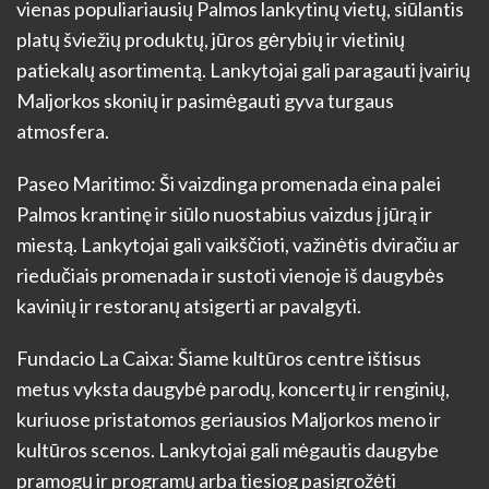
vienas populiariausių Palmos lankytinų vietų, siūlantis
platų šviežių produktų, jūros gėrybių ir vietinių
patiekalų asortimentą. Lankytojai gali paragauti įvairių
Maljorkos skonių ir pasimėgauti gyva turgaus
atmosfera.
Paseo Maritimo: Ši vaizdinga promenada eina palei
Palmos krantinę ir siūlo nuostabius vaizdus į jūrą ir
miestą. Lankytojai gali vaikščioti, važinėtis dviračiu ar
riedučiais promenada ir sustoti vienoje iš daugybės
kavinių ir restoranų atsigerti ar pavalgyti.
Fundacio La Caixa: Šiame kultūros centre ištisus
metus vyksta daugybė parodų, koncertų ir renginių,
kuriuose pristatomos geriausios Maljorkos meno ir
kultūros scenos. Lankytojai gali mėgautis daugybe
pramogų ir programų arba tiesiog pasigrožėti