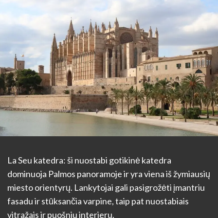
La Seu katedra: ši nuostabi gotikinė katedra
dominuoja Palmos panoramoje ir yra viena iš žymiausių
miesto orientyrų. Lankytojai gali pasigrožėti įmantriu
fasadu ir stūksančia varpine, taip pat nuostabiais
vitražais ir puošniu interjeru.