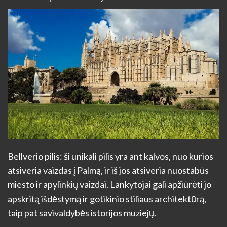
Bellverio pilis: ši unikali pilis yra ant kalvos, nuo kurios
atsiveria vaizdas į Palmą, ir iš jos atsiveria nuostabūs
miesto ir apylinkių vaizdai. Lankytojai gali apžiūrėti jo
apskritą išdėstymą ir gotikinio stiliaus architektūrą,
taip pat savivaldybės istorijos muziejų.