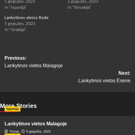
5 gegužės, 2023
5 gegužės, 2023
In "Ispanija"
In "Slovakija"
Lankytinos vietos Rode
5 gegužės, 2023
In "Graikija"
Post
Previous:
Lankytinos vietos Malagoje
navigation
Next:
Lankytinos vietos Esene
More Stories
Ispanija
Lankytinos vietos Malagoje
Tomas
5 gegužės, 2023