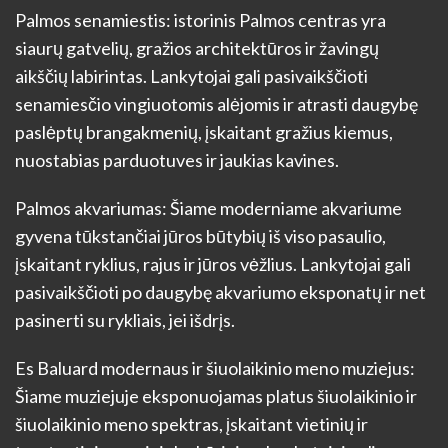
Palmos senamiestis: istorinis Palmos centras yra
siaurų gatvelių, gražios architektūros ir žavingų
aikščių labirintas. Lankytojai gali pasivaikščioti
senamiesčio vingiuotomis alėjomis ir atrasti daugybę
paslėptų brangakmenių, įskaitant gražius kiemus,
nuostabias parduotuves ir jaukias kavines.
Palmos akvariumas: Šiame moderniame akvariume
gyvena tūkstančiai jūros būtybių iš viso pasaulio,
įskaitant ryklius, rajus ir jūros vėžlius. Lankytojai gali
pasivaikščioti po daugybę akvariumo eksponatų ir net
pasinerti su rykliais, jei išdrįs.
Es Baluard modernaus ir šiuolaikinio meno muziejus:
Šiame muziejuje eksponuojamas platus šiuolaikinio ir
šiuolaikinio meno spektras, įskaitant vietinių ir