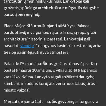
tarptautinių menininkų kūrinius. Lankytojai gali
grožėtis įspūdinga architektūra ir mėgautis daugybe
parodų bei renginių.
Placa Major: ši šurmuliuojanti aikštė yra Palmos
parduotuvių ir valgomojo rajono širdis, ją supa graži
architektūra ir istoriniai pastatai. Lankytojai gali
pasėdėti
vienoje
iš daugybės kavinių ir restoranų arba
tiesiog pasimėgauti gyva atmosfera.
Palau de l’Almudaina: Šiuos gražius rūmus iš pradžių
pastatė maurai 10 amžiuje, o vėliau išplėtė Ispanijos
karališkoji šeima. Lankytojai gali apžiūrėti daugybę
kambarių ir sodų, iš kurių atsiveria nuostabūs jūros ir
miesto vaizdai.
Mercat de Santa Catalina: Šis gyvybingas turgus yra