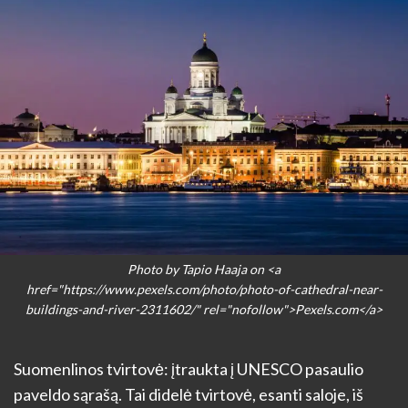
Photo by Tapio Haaja on <a
href="https://www.pexels.com/photo/photo-of-cathedral-near-
buildings-and-river-2311602/" rel="nofollow">Pexels.com</a>
Suomenlinos tvirtovė: įtraukta į UNESCO pasaulio
paveldo sąrašą. Tai didelė tvirtovė, esanti saloje, iš