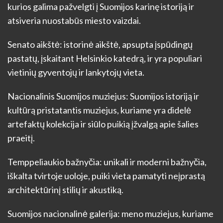
kurios galima pažvelgti į Suomijos karinę istoriją ir
atsiveria nuostabūs miesto vaizdai.
Senato aikštė: istorinė aikštė, apsupta įspūdingų
pastatų, įskaitant Helsinkio katedrą, ir yra populiari
vietinių gyventojų ir lankytojų vieta.
Nacionalinis Suomijos muziejus: Suomijos istoriją ir
kultūrą pristatantis muziejus, kuriame yra didelė
artefaktų kolekcija ir siūlo puikią įžvalgą apie šalies
praeitį.
Temppeliaukio bažnyčia: unikali ir moderni bažnyčia,
iškalta tvirtoje uoloje, puiki vieta pamatyti neįprastą
architektūrinį stilių ir akustiką.
Suomijos nacionalinė galerija: meno muziejus, kuriame