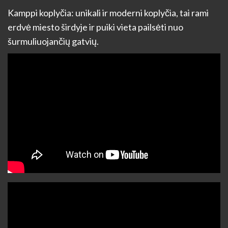
Kamppi koplyčia: unikali ir moderni koplyčia, tai rami
erdvė miesto širdyje ir puiki vieta pailsėti nuo
šurmuliuojančių gatvių.