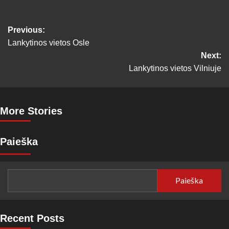
Post
Previous:
Lankytinos vietos Osle
navigation
Next:
Lankytinos vietos Vilniuje
More Stories
Paieška
Paieška
Recent Posts